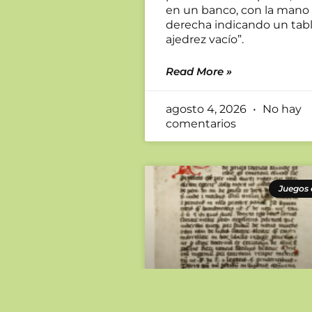
en un banco, con la mano
derecha indicando un tab
ajedrez vacío”.
Read More »
agosto 4, 2026
No hay
comentarios
Juegos 