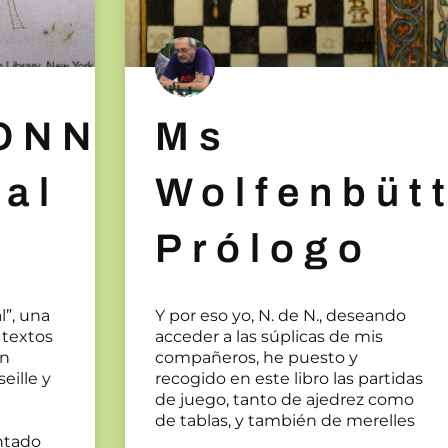
ONNIER
Ms
al
Wolfenbütt
Prólogo
”, una
Y por eso yo, N. de N., deseando
 textos
acceder a las súplicas de mis
un
compañeros, he puesto y
eille y
recogido en este libro las partidas
de juego, tanto de ajedrez como
de tablas, y también de merelles
ntado