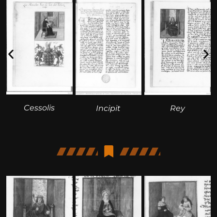
Cessolis
Rey
Incipit