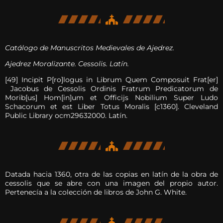
Catálogo de Manuscritos Medievales de Ajedrez.
Ajedrez Moralizante. Cessolis. Latín.
[49] Incipit P[ro]logus in Librum Quem Composuit Frat[er]
Jacobus de Cessolis Ordinis Fratrum Predicatorum de
Morib[us] Hom[in]um et Officijs Nobilium Super Ludo
Schacorum et est Liber Totus Moralis [c1360]. Cleveland
Public Library ocm29632000. Latín.
Datada hacia 1360, otra de las copias en latín de la obra de
cessolis que se abre con una imagen del propio autor.
Pertenecía a la colección de libros de John G. White.