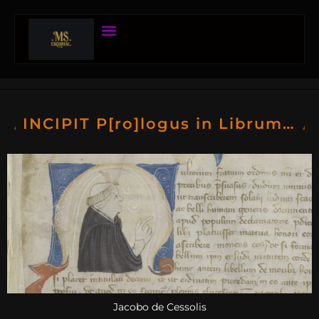
INCIPIT P[ro]logus in Librum…
Jacobo de Cessolis