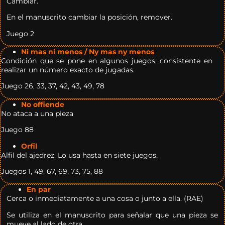
Cambiar.
En el manuscrito cambiar la posición, remover.
Juego 2
Ni mas ni menos / Ny mas ny menos
Condición que se pone en algunos juegos, consistente en
realizar un número exacto de jugadas.
Juego 26, 33, 37, 42, 43, 49, 78
No offiende
No ataca a una pieza
Juego 88
Orfil
Alfil del ajedrez. Lo usa hasta en siete juegos.
Juegos 1, 49, 67, 69, 73, 75, 88
En par
Cerca o inmediatamente a una cosa o junto a ella. (RAE)
Se utiliza en el manuscrito para señalar que una pieza se
mueve al lado de otra.