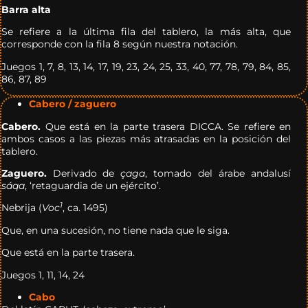
Barra alta
Se refiere a la última fila del tablero, la más alta, que
corresponde con la fila 8 según nuestra notación.
Juegos 1, 7, 8, 13, 14, 17, 19, 23, 24, 25, 33, 40, 77, 78, 79, 84, 85,
86, 87, 89
Cabero / zaguero
Cabero.
Que está en la parte trasera DICCA. Se refiere en
ambos casos a las piezas más atrasadas en la posición del
tablero.
Zaguero.
Derivado de
çaga
, tomado del árabe andalusí
sáqa
, ‘retaguardia de un ejército’.
1
Nebrija (
Voc
, ca. 1495)
Que, en una sucesión, no tiene nada que le siga.
Que está en la parte trasera.
Juegos 1, 11, 14, 24
Cabo