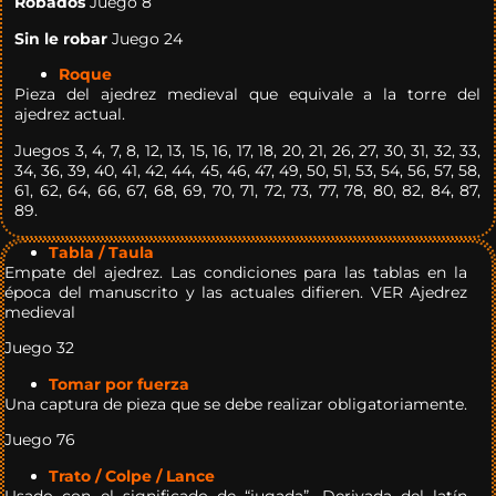
Robados
Juego 8
Sin le robar
Juego 24
Roque
Pieza del ajedrez medieval que equivale a la torre del
ajedrez actual.
Juegos 3, 4, 7, 8, 12, 13, 15, 16, 17, 18, 20, 21, 26, 27, 30, 31, 32, 33,
34, 36, 39, 40, 41, 42, 44, 45, 46, 47, 49, 50, 51, 53, 54, 56, 57, 58,
61, 62, 64, 66, 67, 68, 69, 70, 71, 72, 73, 77, 78, 80, 82, 84, 87,
89.
Tabla / Taula
Empate del ajedrez. Las condiciones para las tablas en la
época del manuscrito y las actuales difieren. VER Ajedrez
medieval
Juego 32
Tomar por fuerza
Una captura de pieza que se debe realizar obligatoriamente.
Juego 76
Trato /
Colpe / Lance
Usado con el significado de “jugada”. Derivada del latín